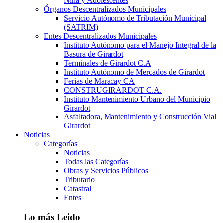
Niña y Adolescentes
Órganos Descentralizados Municipales
Servicio Autónomo de Tributación Municipal
(SATRIM)
Entes Descentralizados Municipales
Instituto Autónomo para el Manejo Integral de la
Basura de Girardot
Terminales de Girardot C.A
Instituto Autónomo de Mercados de Girardot
Ferias de Maracay CA
CONSTRUGIRARDOT C.A.
Instituto Mantenimiento Urbano del Municipio
Girardot
Asfaltadora, Mantenimiento y Construcción Vial
Girardot
Noticias
Categorías
Noticias
Todas las Categorías
Obras y Servicios Públicos
Tributario
Catastral
Entes
Lo más Leido