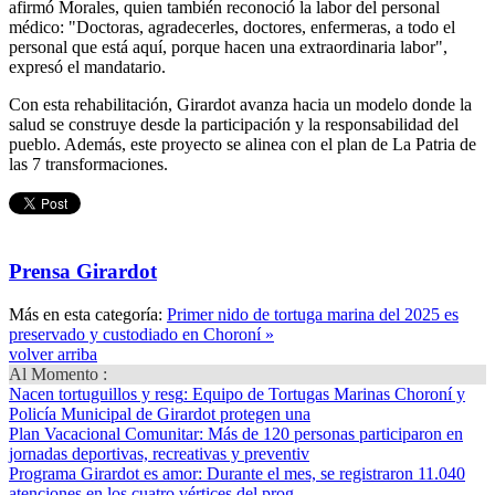
afirmó Morales, quien también reconoció la labor del personal
médico: "Doctoras, agradecerles, doctores, enfermeras, a todo el
personal que está aquí, porque hacen una extraordinaria labor",
expresó el mandatario.
Con esta rehabilitación, Girardot avanza hacia un modelo donde la
salud se construye desde la participación y la responsabilidad del
pueblo. Además, este proyecto se alinea con el plan de La Patria de
las 7 transformaciones.
Prensa Girardot
Más en esta categoría:
Primer nido de tortuga marina del 2025 es
preservado y custodiado en Choroní »
volver arriba
Al Momento :
Nacen tortuguillos y resg
: Equipo de Tortugas Marinas Choroní y
Policía Municipal de Girardot protegen una
Plan Vacacional Comunitar
: Más de 120 personas participaron en
jornadas deportivas, recreativas y preventiv
Programa Girardot es amor
: Durante el mes, se registraron 11.040
atenciones en los cuatro vértices del prog