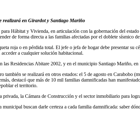
 se realizará en Girardot y Santiago Mariño
ara Hábitat y Vivienda, en articulación con la gobernación del estado Ar
nder de forma directa a las familias afectadas por el doblete sísmico de
ueta roja o en pérdida total. El jefe o jefa de hogar debe presentar su 
a acceder a cualquier solución habitacional.
, en las Residencias Abitare 2002, y en el municipio Santiago Mariño, e
tro también se realizará en otros estados: el 5 de agosto en Carabobo (
emás, destacó que más de 10 mil familias damnificadas han manifestado
oblar el territorio.
 privada, la Cámara de Construcción y el sector inmobiliario para logr
día municipal buscan darle certeza a cada familia damnificada: saber dó