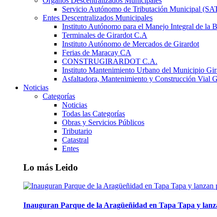
Órganos Descentralizados Municipales
Servicio Autónomo de Tributación Municipal (S
Entes Descentralizados Municipales
Instituto Autónomo para el Manejo Integral de la 
Terminales de Girardot C.A
Instituto Autónomo de Mercados de Girardot
Ferias de Maracay CA
CONSTRUGIRARDOT C.A.
Instituto Mantenimiento Urbano del Municipio Gir
Asfaltadora, Mantenimiento y Construcción Vial G
Noticias
Categorías
Noticias
Todas las Categorías
Obras y Servicios Públicos
Tributario
Catastral
Entes
Lo más Leido
Inauguran Parque de la Aragüeñidad en Tapa Tapa y lanz