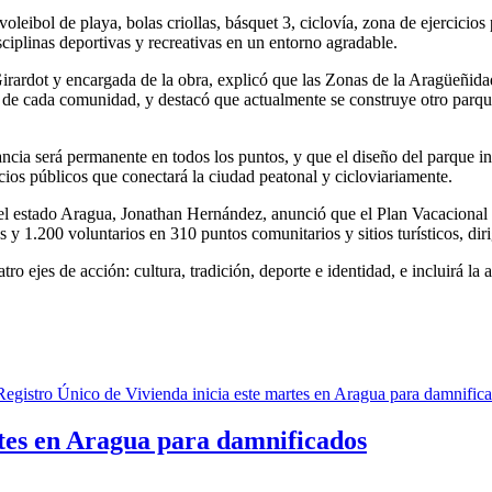
ibol de playa, bolas criollas, básquet 3, ciclovía, zona de ejercicios p
ciplinas deportivas y recreativas en un entorno agradable.
Girardot y encargada de la obra, explicó que las Zonas de la Aragüeñidad
cos de cada comunidad, y destacó que actualmente se construye otro parqu
lancia será permanente en todos los puntos, y que el diseño del parque 
cios públicos que conectará la ciudad peatonal y cicloviariamente.
 del estado Aragua, Jonathan Hernández, anunció que el Plan Vacaciona
 y 1.200 voluntarios en 310 puntos comunitarios y sitios turísticos, di
o ejes de acción: cultura, tradición, deporte e identidad, e incluirá l
rtes en Aragua para damnificados