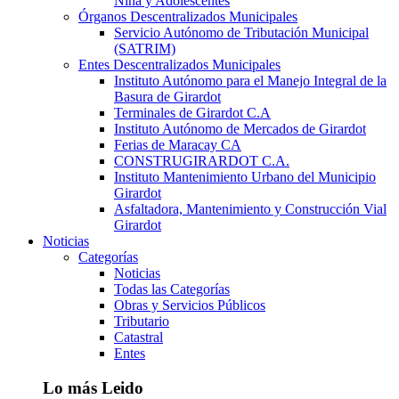
Niña y Adolescentes
Órganos Descentralizados Municipales
Servicio Autónomo de Tributación Municipal
(SATRIM)
Entes Descentralizados Municipales
Instituto Autónomo para el Manejo Integral de la
Basura de Girardot
Terminales de Girardot C.A
Instituto Autónomo de Mercados de Girardot
Ferias de Maracay CA
CONSTRUGIRARDOT C.A.
Instituto Mantenimiento Urbano del Municipio
Girardot
Asfaltadora, Mantenimiento y Construcción Vial
Girardot
Noticias
Categorías
Noticias
Todas las Categorías
Obras y Servicios Públicos
Tributario
Catastral
Entes
Lo más Leido