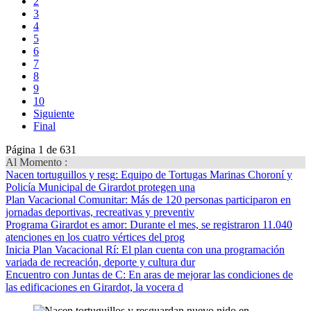
2
3
4
5
6
7
8
9
10
Siguiente
Final
Página 1 de 631
Al Momento :
Nacen tortuguillos y resg
: Equipo de Tortugas Marinas Choroní y
Policía Municipal de Girardot protegen una
Plan Vacacional Comunitar
: Más de 120 personas participaron en
jornadas deportivas, recreativas y preventiv
Programa Girardot es amor
: Durante el mes, se registraron 11.040
atenciones en los cuatro vértices del prog
Inicia Plan Vacacional Rí
: El plan cuenta con una programación
variada de recreación, deporte y cultura dur
Encuentro con Juntas de C
: En aras de mejorar las condiciones de
las edificaciones en Girardot, la vocera d