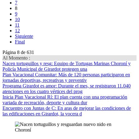
7
8
9
10
11
12
Siguiente
Final
Página 8 de 631
Al Momento :
Nacen tortuguillos y resg
: Equipo de Tortugas Marinas Choroní y
Policía Municipal de Girardot protegen una
Plan Vacacional Comunitar
: Más de 120 personas participaron en
jornadas deportivas, recreativas y preventiv
Programa Girardot es amor
: Durante el mes, se registraron 11.040
atenciones en los cuatro vértices del prog
Inicia Plan Vacacional Rí
: El plan cuenta con una programación
variada de recreación, deporte y cultura dur
Encuentro con Juntas de C
: En aras de mejorar las condiciones de
las edificaciones en Girardot, la vocera d