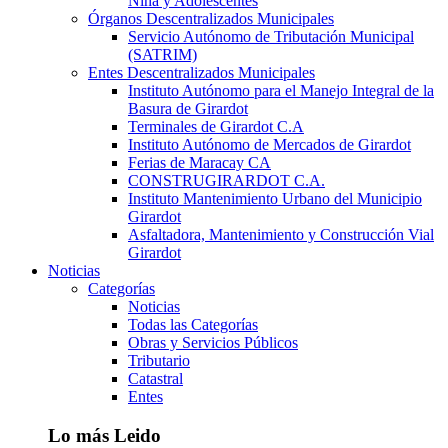
Niña y Adolescentes
Órganos Descentralizados Municipales
Servicio Autónomo de Tributación Municipal
(SATRIM)
Entes Descentralizados Municipales
Instituto Autónomo para el Manejo Integral de la
Basura de Girardot
Terminales de Girardot C.A
Instituto Autónomo de Mercados de Girardot
Ferias de Maracay CA
CONSTRUGIRARDOT C.A.
Instituto Mantenimiento Urbano del Municipio
Girardot
Asfaltadora, Mantenimiento y Construcción Vial
Girardot
Noticias
Categorías
Noticias
Todas las Categorías
Obras y Servicios Públicos
Tributario
Catastral
Entes
Lo más Leido