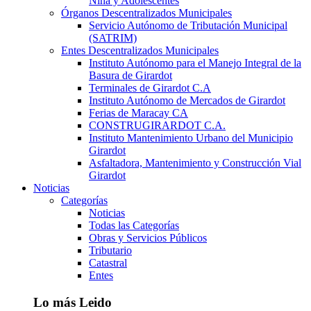
Niña y Adolescentes
Órganos Descentralizados Municipales
Servicio Autónomo de Tributación Municipal
(SATRIM)
Entes Descentralizados Municipales
Instituto Autónomo para el Manejo Integral de la
Basura de Girardot
Terminales de Girardot C.A
Instituto Autónomo de Mercados de Girardot
Ferias de Maracay CA
CONSTRUGIRARDOT C.A.
Instituto Mantenimiento Urbano del Municipio
Girardot
Asfaltadora, Mantenimiento y Construcción Vial
Girardot
Noticias
Categorías
Noticias
Todas las Categorías
Obras y Servicios Públicos
Tributario
Catastral
Entes
Lo más Leido