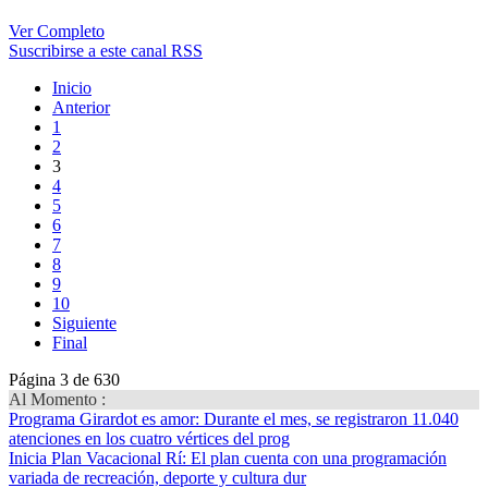
Ver Completo
Suscribirse a este canal RSS
Inicio
Anterior
1
2
3
4
5
6
7
8
9
10
Siguiente
Final
Página 3 de 630
Al Momento :
Programa Girardot es amor
: Durante el mes, se registraron 11.040
atenciones en los cuatro vértices del prog
Inicia Plan Vacacional Rí
: El plan cuenta con una programación
variada de recreación, deporte y cultura dur