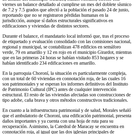
viernes un balance detallado al cumplirse un mes del doblete sísmico
de 7.2 y 7.5 grados que afectó a la población el pasado 24 de junio,
reportando que no se registraron pérdidas humanas en la
jurisdicción, aunque sí daños estructurales significativos en
edificaciones y viviendas de distintos sectores.
Durante el balance, el mandatario local informó que, tras el proceso
de etiquetado y evaluación consolidado con las comisiones nacional,
regional y municipal, se contabilizan 478 edificios en semáforo
verde, 79 en amarillo y 12 en rojo en el municipio Girardot, mientras
que en las primeras 24 horas se habían visitado 853 hogares y se
habían identificado 234 edificaciones en amarillo.
En la parroquia Choroní, la situación es particularmente compleja,
con un total de 60 viviendas en connotación roja, de las cuales 16
son patrimoniales y se esperan los informes definitivos del Instituto
de Patrimonio Cultural (IPC) antes de cualquier intervención
estructural. El resto de las viviendas afectadas son construcciones de
tipo adobe, caña brava y otros métodos constructivos tradicionales.
En cuanto a la infraestructura patrimonial y de salud, Morales señaló
que el ambulatorio de Choroní, una edificación patrimonial, presenta
daños importantes y ya cuenta con una hoja de ruta para su
recuperación. Asimismo, la Catedral de Maracay se encuentra en
connotación roja, al igual que las dos iglesias principales de