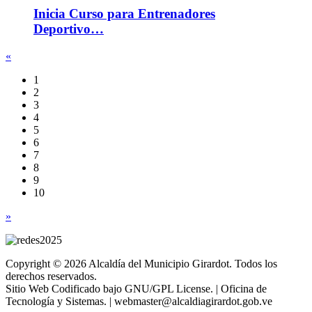
Inicia Curso para Entrenadores
Deportivo…
«
1
2
3
4
5
6
7
8
9
10
»
Copyright © 2026 Alcaldía del Municipio Girardot. Todos los
derechos reservados.
Sitio Web Codificado bajo GNU/GPL License. | Oficina de
Tecnología y Sistemas. | webmaster@alcaldiagirardot.gob.ve