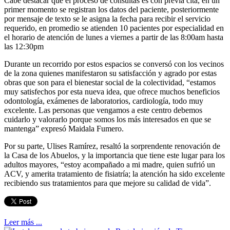
Cabe destacar que el proceso de consultas es con previa cita, en un
primer momento se registran los datos del paciente, posteriormente
por mensaje de texto se le asigna la fecha para recibir el servicio
requerido, en promedio se atienden 10 pacientes por especialidad en
el horario de atención de lunes a viernes a partir de las 8:00am hasta
las 12:30pm
Durante un recorrido por estos espacios se conversó con los vecinos
de la zona quienes manifestaron su satisfacción y agrado por estas
obras que son para el bienestar social de la colectividad, “estamos
muy satisfechos por esta nueva idea, que ofrece muchos beneficios
odontología, exámenes de laboratorios, cardiología, todo muy
excelente. Las personas que vengamos a este centro debemos
cuidarlo y valorarlo porque somos los más interesados en que se
mantenga” expresó Maidala Fumero.
Por su parte, Ulises Ramírez, resaltó la sorprendente renovación de
la Casa de los Abuelos, y la importancia que tiene este lugar para los
adultos mayores, “estoy acompañado a mi madre, quien sufrió un
ACV, y amerita tratamiento de fisiatría; la atención ha sido excelente
recibiendo sus tratamientos para que mejore su calidad de vida”.
Leer más ...