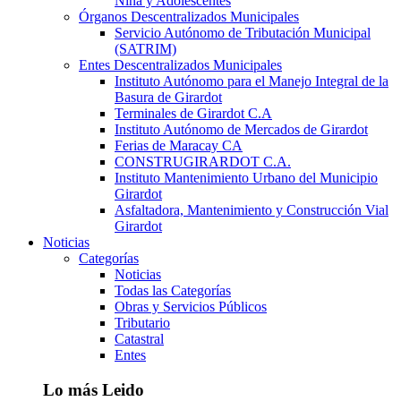
Niña y Adolescentes
Órganos Descentralizados Municipales
Servicio Autónomo de Tributación Municipal
(SATRIM)
Entes Descentralizados Municipales
Instituto Autónomo para el Manejo Integral de la
Basura de Girardot
Terminales de Girardot C.A
Instituto Autónomo de Mercados de Girardot
Ferias de Maracay CA
CONSTRUGIRARDOT C.A.
Instituto Mantenimiento Urbano del Municipio
Girardot
Asfaltadora, Mantenimiento y Construcción Vial
Girardot
Noticias
Categorías
Noticias
Todas las Categorías
Obras y Servicios Públicos
Tributario
Catastral
Entes
Lo más Leido