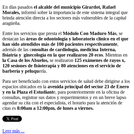
En días pasados
el alcalde del municipio Girardot, Rafael
Morales,
informó sobre la importancia de este sistema integral que
brinda atención directa a los sectores más vulnerables de la capital
aragüeña.
Entre los servicios que presta el
Módulo Con Maduro Más
, se
destacan las
áreas de odontología y laboratorio clínico en el que
han sido atendidos más de 100 pacientes respectivamente
,
además de las c
onsultas de cardiología, medicina Interna,
fisiatría y ginecología en la que realizaron 20 ecos
. Mientras en
la Casa de los Abuelos,
se realizaron
125 exámenes de rayos x,
120 sesiones de fisioterapia y 80 atenciones en el servicio de
barbería y peluqu
ería.
Para ser beneficiado con estos servicios de salud debe dirigirse a los
espacios ubicados en la
avenida principal del sector 23 de Enero
y en la Plaza el Estudiant
e, para posteriormente en la oficina de
consultas, registrar sus datos y requerimientos y en un breve lapso
agendar su cita con el especialista, el horario para la atención de
citas es
8:00am a 12:00pm, de lunes a viernes.
Leer más ...