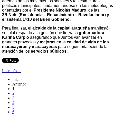
además de los movimientos sociales y las estructuras
políticas municipales, fundamentándose en las metodologías
orientadas por el
Presidente Nicolás Maduro
, de las
3R.Nets (Resistencia – Renacimiento – Revolucionar) y
el sistema 1×10 del Buen Gobierno.
Para finalizar, el
alcalde de la capital aragueña
manifestó
su total respaldo a la gestión que lidera
la gobernadora
Karina Carpio
asegurando que Juntos van avanzar en
grandes proyectos y
mejoras en la calidad de vida de los
maracayeros y maracayeras
para seguir fortaleciendo la
atención de los
servicios públicos.
Leer más ...
Inicio
Anterior
1
2
3
4
5
6