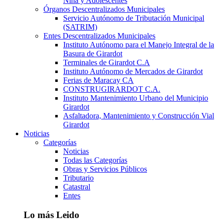
Niña y Adolescentes
Órganos Descentralizados Municipales
Servicio Autónomo de Tributación Municipal
(SATRIM)
Entes Descentralizados Municipales
Instituto Autónomo para el Manejo Integral de la
Basura de Girardot
Terminales de Girardot C.A
Instituto Autónomo de Mercados de Girardot
Ferias de Maracay CA
CONSTRUGIRARDOT C.A.
Instituto Mantenimiento Urbano del Municipio
Girardot
Asfaltadora, Mantenimiento y Construcción Vial
Girardot
Noticias
Categorías
Noticias
Todas las Categorías
Obras y Servicios Públicos
Tributario
Catastral
Entes
Lo más Leido