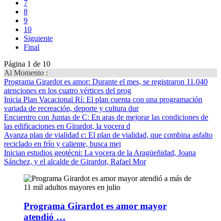
7
8
9
10
Siguiente
Final
Página 1 de 10
Al Momento :
Programa Girardot es amor
: Durante el mes, se registraron 11.040
atenciones en los cuatro vértices del prog
Inicia Plan Vacacional Rí
: El plan cuenta con una programación
variada de recreación, deporte y cultura dur
Encuentro con Juntas de C
: En aras de mejorar las condiciones de
las edificaciones en Girardot, la vocera d
Avanza plan de vialidad c
: El plan de vialidad, que combina asfalto
reciclado en frío y caliente, busca mej
Inician estudios geotécni
: La vocera de la Aragüeñidad, Joana
Sánchez, y el alcalde de Girardot, Rafael Mor
Programa Girardot es amor mayor
atendió …