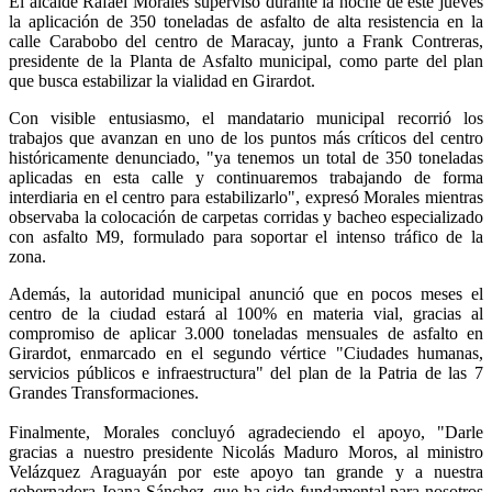
El alcalde Rafael Morales supervisó durante la noche de este jueves
la aplicación de 350 toneladas de asfalto de alta resistencia en la
calle Carabobo del centro de Maracay, junto a Frank Contreras,
presidente de la Planta de Asfalto municipal, como parte del plan
que busca estabilizar la vialidad en Girardot.
Con visible entusiasmo, el mandatario municipal recorrió los
trabajos que avanzan en uno de los puntos más críticos del centro
históricamente denunciado, "ya tenemos un total de 350 toneladas
aplicadas en esta calle y continuaremos trabajando de forma
interdiaria en el centro para estabilizarlo", expresó Morales mientras
observaba la colocación de carpetas corridas y bacheo especializado
con asfalto M9, formulado para soportar el intenso tráfico de la
zona.
Además, la autoridad municipal anunció que en pocos meses el
centro de la ciudad estará al 100% en materia vial, gracias al
compromiso de aplicar 3.000 toneladas mensuales de asfalto en
Girardot, enmarcado en el segundo vértice "Ciudades humanas,
servicios públicos e infraestructura" del plan de la Patria de las 7
Grandes Transformaciones.
Finalmente, Morales concluyó agradeciendo el apoyo, "Darle
gracias a nuestro presidente Nicolás Maduro Moros, al ministro
Velázquez Araguayán por este apoyo tan grande y a nuestra
gobernadora Joana Sánchez, que ha sido fundamental para nosotros