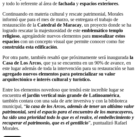
y todo lo referente al área de
fachada
y
espacios exteriores
.
Continuando en materia cultural y rescate patrimonial, Morales
informó que para el mes de marzo, se entregara el trabajo de
restauración de la
Catedral de Maracay
, un proyecto donde se ha
logrado rescatar la majestuosidad de este
emblemático templo
religioso
, agregándole nuevos elementos para
musealizar estos
espacios
con un concepto visual que permite conocer como fue
construida esta edificación
.
Por otra parte, también resaltó que próximamente será inaugurada
la
Casa de Los Arcos
, que ya se encuentra en un 90% de avance, en
este lugar además de toda la intervención para su restauración se han
agregado nuevos elementos para potencializar su valor
arquitectónico e interés cultural y turístico.
Entre los elementos novedoso que tendrá este increíble lugar se
encuentra
el jardín vertical más grande de Latinoamérica
,
también contara con una sala de arte inversiva y con la biblioteca
municipal, “
la casa de los Arcos, además de tener un altísimo valor
patrimonial, será el espacio para el encuentro de los maracayeros,
ha sido una prioridad todo lo que es el realce, el embellecimiento y
recuperar el patrimonio, que es el gentilicio
”, puntualizó Rafael
Morales.