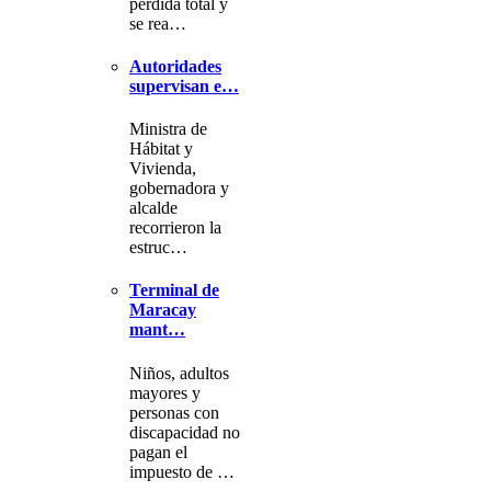
pérdida total y
se rea…
Autoridades
supervisan e…
Ministra de
Hábitat y
Vivienda,
gobernadora y
alcalde
recorrieron la
estruc…
Terminal de
Maracay
mant…
Niños, adultos
mayores y
personas con
discapacidad no
pagan el
impuesto de …