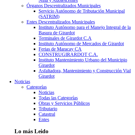
Niña y Adolescentes
Órganos Descentralizados Municipales
Servicio Autónomo de Tributación Municipal
(SATRIM)
Entes Descentralizados Municipales
Instituto Autónomo para el Manejo Integral de la
Basura de Girardot
Terminales de Girardot C.A
Instituto Autónomo de Mercados de Girardot
Ferias de Maracay CA
CONSTRUGIRARDOT C.A.
Instituto Mantenimiento Urbano del Municipio
Girardot
Asfaltadora, Mantenimiento y Construcción Vial
Girardot
Noticias
Categorías
Noticias
Todas las Categorías
Obras y Servicios Públicos
Tributario
Catastral
Entes
Lo más Leido