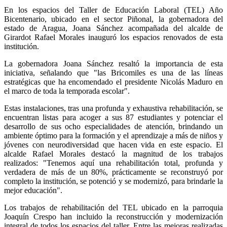
En los espacios del Taller de Educación Laboral (TEL) Año
Bicentenario, ubicado en el sector Piñonal, la gobernadora del
estado de Aragua, Joana Sánchez acompañada del alcalde de
Girardot Rafael Morales inauguró los espacios renovados de esta
institución.
La gobernadora Joana Sánchez resaltó la importancia de esta
iniciativa, señalando que "las Bricomiles es una de las líneas
estratégicas que ha encomendado el presidente Nicolás Maduro en
el marco de toda la temporada escolar".
Estas instalaciones, tras una profunda y exhaustiva rehabilitación, se
encuentran listas para acoger a sus 87 estudiantes y potenciar el
desarrollo de sus ocho especialidades de atención, brindando un
ambiente óptimo para la formación y el aprendizaje a más de niños y
jóvenes con neurodiversidad que hacen vida en este espacio. El
alcalde Rafael Morales destacó la magnitud de los trabajos
realizados: "Tenemos aquí una rehabilitación total, profunda y
verdadera de más de un 80%, prácticamente se reconstruyó por
completo la institución, se potenció y se modernizó, para brindarle la
mejor educación".
Los trabajos de rehabilitación del TEL ubicado en la parroquia
Joaquín Crespo han incluido la reconstrucción y modernización
integral de todos los espacios del taller. Entre las mejoras realizadas