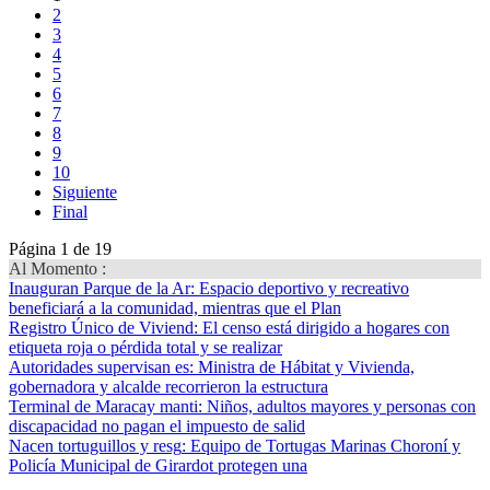
2
3
4
5
6
7
8
9
10
Siguiente
Final
Página 1 de 19
Al Momento :
Inauguran Parque de la Ar
: Espacio deportivo y recreativo
beneficiará a la comunidad, mientras que el Plan
Registro Único de Viviend
: El censo está dirigido a hogares con
etiqueta roja o pérdida total y se realizar
Autoridades supervisan es
: Ministra de Hábitat y Vivienda,
gobernadora y alcalde recorrieron la estructura
Terminal de Maracay manti
: Niños, adultos mayores y personas con
discapacidad no pagan el impuesto de salid
Nacen tortuguillos y resg
: Equipo de Tortugas Marinas Choroní y
Policía Municipal de Girardot protegen una